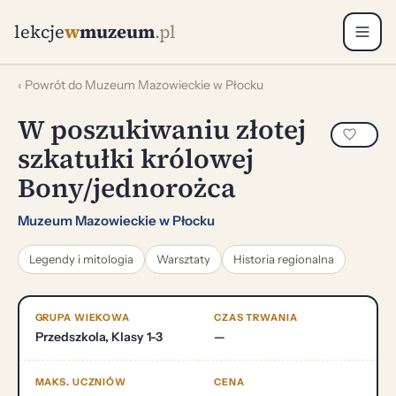
lekcje
w
muzeum
.pl
‹ Powrót do Muzeum Mazowieckie w Płocku
W poszukiwaniu złotej
szkatułki królowej
Bony/jednorożca
Muzeum Mazowieckie w Płocku
Legendy i mitologia
Warsztaty
Historia regionalna
GRUPA WIEKOWA
CZAS TRWANIA
Przedszkola, Klasy 1-3
—
MAKS. UCZNIÓW
CENA