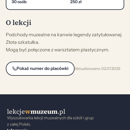
30 osób
250 zł
O lekcji
Podchody muzealne na kanwie legendy zatytułowanej
Złota szkatułka.
Mogą być połączone z warsztatem plastycznym.
Pokaż numer do placówki
Aktualizowano 02.07.2025
lekcje
w
muzeum
.pl
Wyszukiwarka lekcji muzealnych dla szkół i grup
z całej Polski.