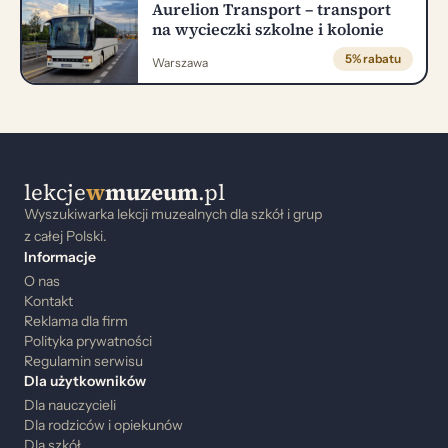
Aurelion Transport – transport
na wycieczki szkolne i kolonie
5% rabatu
Warszawa
lekcje
w
muzeum
.pl
Wyszukiwarka lekcji muzealnych dla szkół i grup
z całej Polski.
Informacje
O nas
Kontakt
Reklama dla firm
Polityka prywatności
Regulamin serwisu
Dla użytkowników
Dla nauczycieli
Dla rodziców i opiekunów
Dla szkół