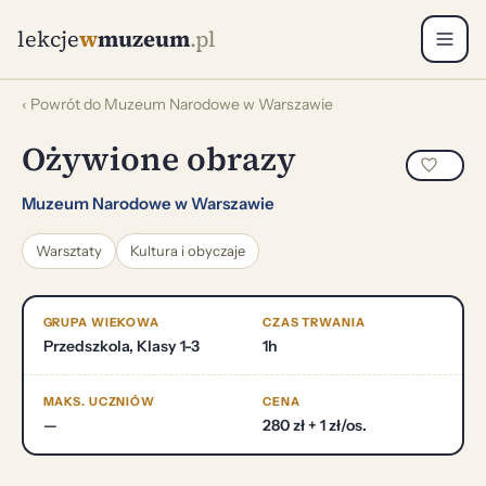
lekcje
w
muzeum
.pl
‹ Powrót do Muzeum Narodowe w Warszawie
Ożywione obrazy
Muzeum Narodowe w Warszawie
Warsztaty
Kultura i obyczaje
GRUPA WIEKOWA
CZAS TRWANIA
Przedszkola, Klasy 1-3
1h
MAKS. UCZNIÓW
CENA
—
280 zł + 1 zł/os.