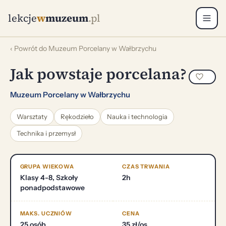
lekcje
w
muzeum
.pl
‹ Powrót do Muzeum Porcelany w Wałbrzychu
Jak powstaje porcelana?
Muzeum Porcelany w Wałbrzychu
Warsztaty
Rękodzieło
Nauka i technologia
Technika i przemysł
GRUPA WIEKOWA
CZAS TRWANIA
Klasy 4-8, Szkoły
2h
ponadpodstawowe
MAKS. UCZNIÓW
CENA
25 osób
35 zł/os.