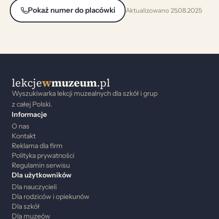
Pokaż numer do placówki
Aktualizowano 25.08.2025
lekcje
w
muzeum
.pl
Wyszukiwarka lekcji muzealnych dla szkół i grup
z całej Polski.
Informacje
O nas
Kontakt
Reklama dla firm
Polityka prywatności
Regulamin serwisu
Dla użytkowników
Dla nauczycieli
Dla rodziców i opiekunów
Dla szkół
Dla muzeów