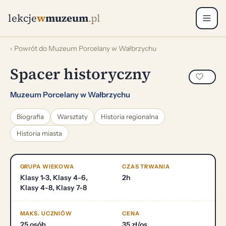
lekcje
w
muzeum
.pl
‹ Powrót do Muzeum Porcelany w Wałbrzychu
Spacer historyczny
Muzeum Porcelany w Wałbrzychu
Biografia
Warsztaty
Historia regionalna
Historia miasta
GRUPA WIEKOWA
CZAS TRWANIA
Klasy 1-3, Klasy 4-6,
2h
Klasy 4-8, Klasy 7-8
MAKS. UCZNIÓW
CENA
25 osób
35 zł/os.