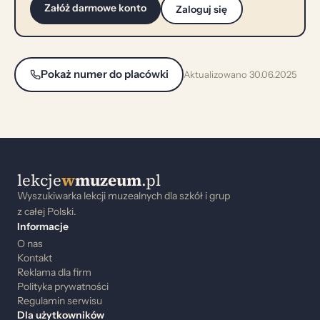
Załóż darmowe konto
Zaloguj się
Pokaż numer do placówki
Aktualizowano 30.06.2025
lekcje
w
muzeum
.pl
Wyszukiwarka lekcji muzealnych dla szkół i grup
z całej Polski.
Informacje
O nas
Kontakt
Reklama dla firm
Polityka prywatności
Regulamin serwisu
Dla użytkowników