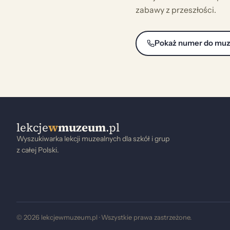
zabawy z przeszłości.
Pokaż numer do mu
lekcje
w
muzeum
.pl
Wyszukiwarka lekcji muzealnych dla szkół i grup
z całej Polski.
© 2026 lekcjewmuzeum.pl · Wszystkie prawa zastrzeżone.