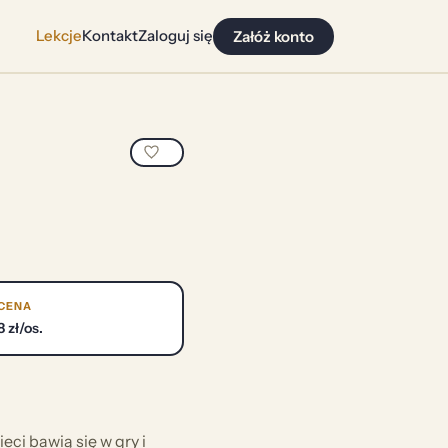
Lekcje
Kontakt
Zaloguj się
Załóż konto
CENA
8 zł/os.
eci bawią się w gry i