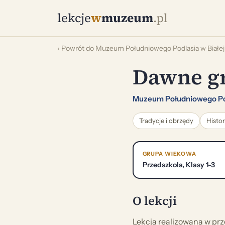
lekcje
w
muzeum
.pl
‹ Powrót do Muzeum Południowego Podlasia w Białej 
Dawne gr
Muzeum Południowego Podl
Tradycje i obrzędy
Histor
GRUPA WIEKOWA
Przedszkola, Klasy 1-3
O lekcji
Lekcja realizowana w prze