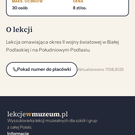
MAKS. UCZNIÓW
CENA
30 osób
8 zł/os.
O lekcji
Lekcja omawiająca okres II wojny światowej w Białej
Podlaskiej i na Południowym Podlasiu.
Pokaż numer do placówki
Aktualizowano 17.08.2025
lekcje
w
muzeum
.pl
Wyszukiwarka lekcji muzealnych dla szkół i grup
z całej Polski.
Informacje